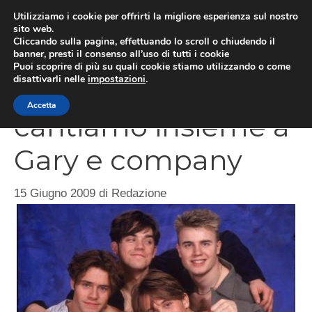
Vai
Utilizziamo i cookie per offrirti la migliore esperienza sul nostro
al
sito web.
MEN
Cliccando sulla pagina, effettuando lo scroll o chiudendo il
contenuto
banner, presti il consenso all’uso di tutti i cookie
Puoi scoprire di più su quali cookie stiamo utilizzando o come
disattivarli nelle
impostazioni
.
SingStar Take That,
Accetta
cantiamo insieme a
Gary e company
15 Giugno 2009
di
Redazione