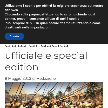
Vai
Utilizziamo i cookie per offrirti la migliore esperienza sul nostro
al
sito web.
MEN
Cliccando sulla pagina, effettuando lo scroll o chiudendo il
contenuto
banner, presti il consenso all’uso di tutti i cookie
Puoi scoprire di più su quali cookie stiamo utilizzando o come
disattivarli nelle
impostazioni
.
Total War: Rome 2,
Accetta
data di uscita
ufficiale e special
edition
9 Maggio 2013
di
Redazione