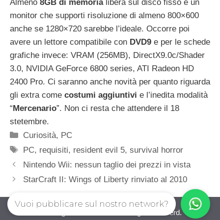
Almeno
8GB di memoria
libera sul disco fisso e un
monitor che supporti risoluzione di almeno 800×600
anche se 1280×720 sarebbe l’ideale. Occorre poi
avere un lettore compatibile con
DVD9
e per le schede
grafiche invece: VRAM (256MB), DirectX9.0c/Shader
3.0, NVIDIA GeForce 6800 series, ATI Radeon HD
2400 Pro. Ci saranno anche novità per quanto riguarda
gli extra come
costumi aggiuntivi
e l’inedita modalità
“
Mercenario
”. Non ci resta che attendere il 18
stetembre.
Categorie
Curiosità
,
PC
Tag
PC
,
requisiti
,
resident evil 5
,
survival horror
Nintendo Wii: nessun taglio dei prezzi in vista
StarCraft II: Wings of Liberty rinviato al 2010
Vuoi pubblicare sul nostro network?
iovideogioco.com © 2026. All right reserverd.