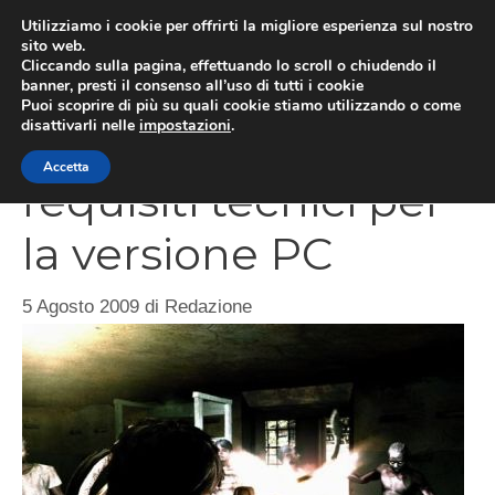
Vai
Utilizziamo i cookie per offrirti la migliore esperienza sul nostro
al
sito web.
MEN
Cliccando sulla pagina, effettuando lo scroll o chiudendo il
contenuto
banner, presti il consenso all’uso di tutti i cookie
Puoi scoprire di più su quali cookie stiamo utilizzando o come
disattivarli nelle
impostazioni
.
Resident Evil 5, i
Accetta
requisiti tecnici per
la versione PC
5 Agosto 2009
di
Redazione