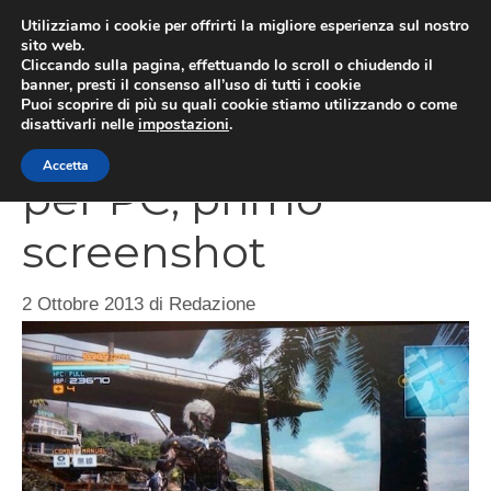
Vai
Utilizziamo i cookie per offrirti la migliore esperienza sul nostro
al
sito web.
MEN
Cliccando sulla pagina, effettuando lo scroll o chiudendo il
contenuto
banner, presti il consenso all’uso di tutti i cookie
Puoi scoprire di più su quali cookie stiamo utilizzando o come
disattivarli nelle
impostazioni
.
Metal Gear Rising
Accetta
per PC, primo
screenshot
2 Ottobre 2013
di
Redazione