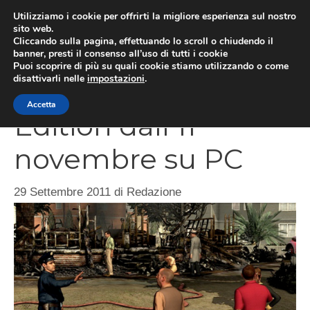
Vai
Utilizziamo i cookie per offrirti la migliore esperienza sul nostro
al
sito web.
MEN
Cliccando sulla pagina, effettuando lo scroll o chiudendo il
contenuto
banner, presti il consenso all’uso di tutti i cookie
Puoi scoprire di più su quali cookie stiamo utilizzando o come
disattivarli nelle
impostazioni
.
L.A. Noire Complete
Accetta
Edition dall’11
novembre su PC
29 Settembre 2011
di
Redazione