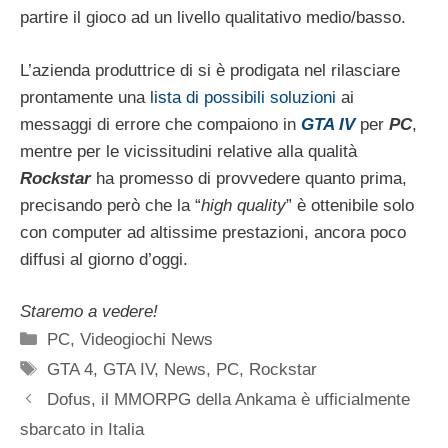
partire il gioco ad un livello qualitativo medio/basso.
L’azienda produttrice di si è prodigata nel rilasciare
prontamente una
lista di possibili soluzioni
ai
messaggi di errore che compaiono in
GTA IV
per
PC
,
mentre per le vicissitudini relative alla qualità
Rockstar
ha promesso di provvedere quanto prima,
precisando però che la “
high quality
” è ottenibile solo
con computer ad altissime prestazioni, ancora poco
diffusi al giorno d’oggi.
Staremo a vedere!
Categorie
PC
,
Videogiochi News
Tag
GTA 4
,
GTA IV
,
News
,
PC
,
Rockstar
Dofus, il MMORPG della Ankama è ufficialmente
sbarcato in Italia