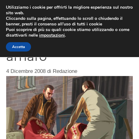
Vai
Utilizziamo i cookie per offrirti la migliore esperienza sul nostro
al
sito web.
MEN
Cliccando sulla pagina, effettuando lo scroll o chiudendo il
contenuto
banner, presti il consenso all’uso di tutti i cookie
Puoi scoprire di più su quali cookie stiamo utilizzando o come
disattivarli nelle
impostazioni
.
GTA per PC: debutto
Accetta
amaro
4 Dicembre 2008
di
Redazione