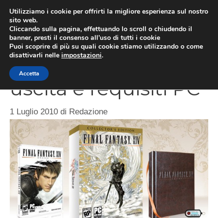
Vai
Utilizziamo i cookie per offrirti la migliore esperienza sul nostro
al
sito web.
MEN
Cliccando sulla pagina, effettuando lo scroll o chiudendo il
contenuto
banner, presti il consenso all’uso di tutti i cookie
Puoi scoprire di più su quali cookie stiamo utilizzando o come
disattivarli nelle
impostazioni
.
Final Fantasy XIV,
Accetta
uscita e requisiti PC
1 Luglio 2010
di
Redazione