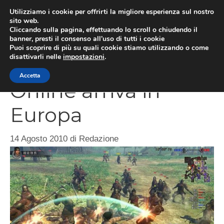
Vai
Utilizziamo i cookie per offrirti la migliore esperienza sul nostro
al
sito web.
MEN
Cliccando sulla pagina, effettuando lo scroll o chiudendo il
contenuto
banner, presti il consenso all’uso di tutti i cookie
Puoi scoprire di più su quali cookie stiamo utilizzando o come
disattivarli nelle
impostazioni
.
Dynasty Warriors
Accetta
Online arriva in
Europa
14 Agosto 2010
di
Redazione