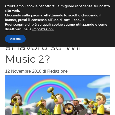
Vai
Utilizziamo i cookie per offrirti la migliore esperienza sul nostro
al
sito web.
MEN
Cliccando sulla pagina, effettuando lo scroll o chiudendo il
contenuto
banner, presti il consenso all’uso di tutti i cookie
Puoi scoprire di più su quali cookie stiamo utilizzando o come
disattivarli nelle
impostazioni
.
Shigeru Miyamoto
Accetta
al lavoro su Wii
Music 2?
12 Novembre 2010
di
Redazione