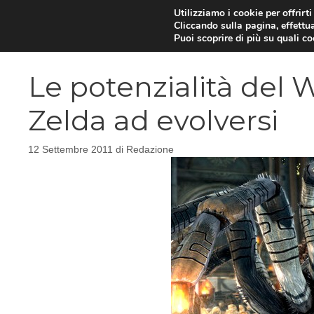
Vai
Utilizziamo i cookie per offrirt
Cliccando sulla pagina, effettua
al
Puoi scoprire di più su quali c
contenuto
Le potenzialità del W
Zelda ad evolversi
12 Settembre 2011
di
Redazione