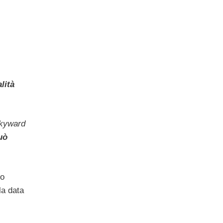
i
lità
Skyward
uò
do
la data