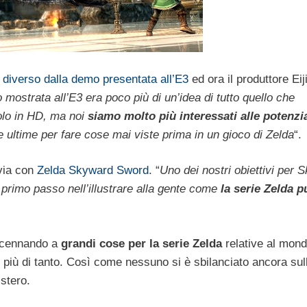
 diverso dalla demo presentata all’E3
ed ora il produttore Eij
 mostrata all’E3 era poco più di un’idea di tutto quello che
olo in HD, ma noi
siamo molto più interessati alle potenzia
 ultime per fare cose mai viste prima in un gioco di Zelda
“.
 via con
Zelda Skyward Sword
. “
Uno dei nostri obiettivi per 
 primo passo nell’illustrare alla gente come
la serie Zelda p
accennando a
grandi cose per la serie Zelda
relative al mon
 più di tanto. Così come nessuno si è sbilanciato ancora sul
stero.