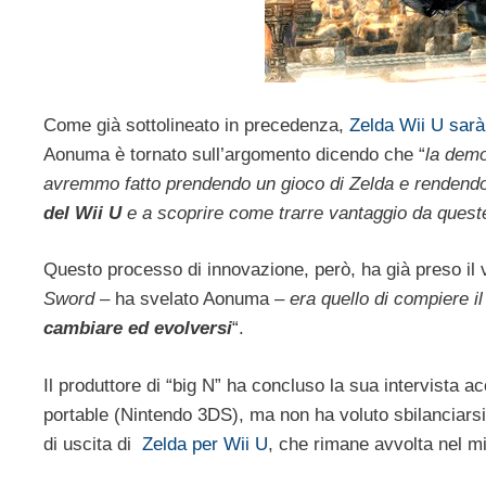
Come già sottolineato in precedenza,
Zelda Wii U sarà
Aonuma è tornato sull’argomento dicendo che “
la demo
avremmo fatto prendendo un gioco di Zelda e rendend
del Wii U
e a scoprire come trarre vantaggio da queste
Questo processo di innovazione, però, ha già preso il
Sword
– ha svelato Aonuma –
era quello di compiere il
cambiare ed evolversi
“.
Il produttore di “big N” ha concluso la sua intervista 
portable (Nintendo 3DS), ma non ha voluto sbilanciarsi
di uscita di
Zelda per Wii U
, che rimane avvolta nel mi