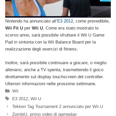
Nintendo ha annunciato all’
E3 2012
, come prevedibile,
Wii Fit U
per
Wii U
. Come era stato mostrato lo
scorso anno, sarà possibile sfruttare il Wii U Game
Pad in sintonia con la Wii Balance Board per la
realizzazione degli esercizi di fitness.
Inoltre, sarà possibile continuare a giocare, o meglio
allenarsi, anche a TV spenta, trasmettendo il gioco
direttamente sul display touchscreen del controller.
Ulteriori informazioni nelle prossime settimane.
Categorie
Wii
Tag
E3 2012
,
Wii U
Tekken Tag Tournament 2 annunciato per Wii U
ZombiU, primo video di gameplay