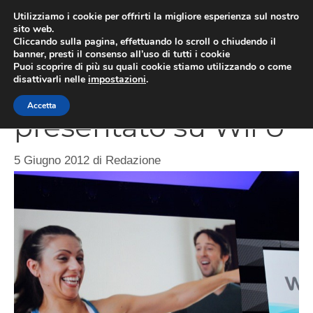
Vai
Utilizziamo i cookie per offrirti la migliore esperienza sul nostro
al
sito web.
MEN
Cliccando sulla pagina, effettuando lo scroll o chiudendo il
contenuto
banner, presti il consenso all’uso di tutti i cookie
Puoi scoprire di più su quali cookie stiamo utilizzando o come
disattivarli nelle
impostazioni
.
E3 2012: Wii Fit U
Accetta
presentato su Wii U
5 Giugno 2012
di
Redazione