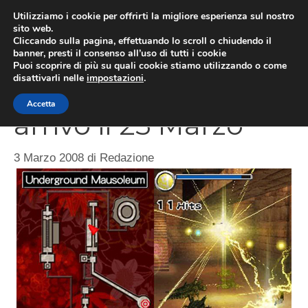
Vai
Utilizziamo i cookie per offrirti la migliore esperienza sul nostro
al
sito web.
MEN
Cliccando sulla pagina, effettuando lo scroll o chiudendo il
contenuto
banner, presti il consenso all’uso di tutti i cookie
Puoi scoprire di più su quali cookie stiamo utilizzando o come
disattivarli nelle
impostazioni
.
Ninja Gaiden DS in
Accetta
arrivo il 25 Marzo
3 Marzo 2008
di
Redazione