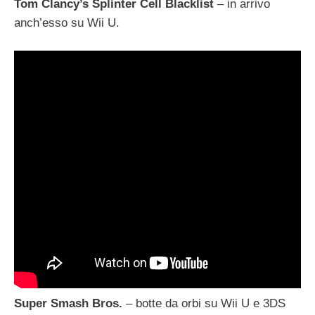
Tom Clancy’s Splinter Cell Blacklist
– in arrivo
anch’esso su Wii U.
Super Smash Bros.
– botte da orbi su Wii U e 3DS