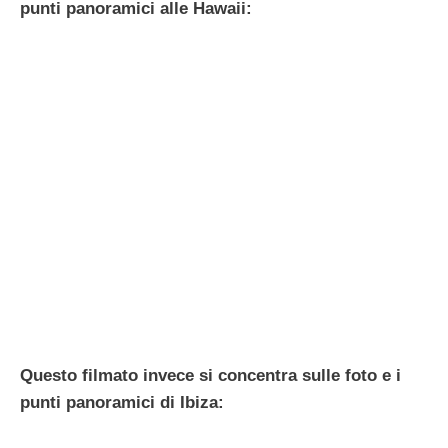
punti panoramici alle Hawaii:
Questo filmato invece si concentra sulle foto e i
punti panoramici di Ibiza: