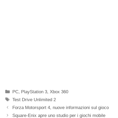
Categorie
PC
,
PlayStation 3
,
Xbox 360
Tag
Test Drive Unlimited 2
Forza Motorsport 4, nuove informazioni sul gioco
Square-Enix apre uno studio per i giochi mobile