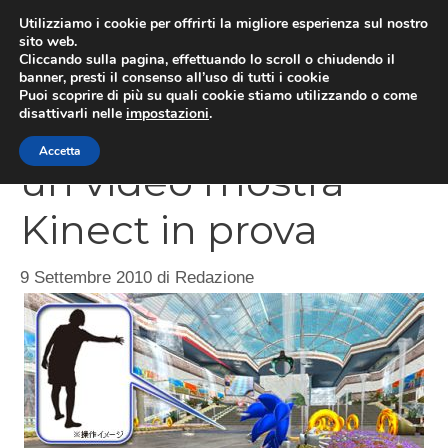
Vai
Utilizziamo i cookie per offrirti la migliore esperienza sul nostro
al
sito web.
MEN
Cliccando sulla pagina, effettuando lo scroll o chiudendo il
contenuto
banner, presti il consenso all’uso di tutti i cookie
Puoi scoprire di più su quali cookie stiamo utilizzando o come
disattivarli nelle
impostazioni
.
Sonic Free Riders,
Accetta
un video mostra
Kinect in prova
9 Settembre 2010
di
Redazione