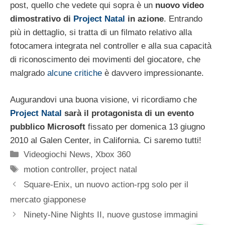
post, quello che vedete qui sopra è un
nuovo video
dimostrativo di
Project Natal
in azione
. Entrando
più in dettaglio, si tratta di un filmato relativo alla
fotocamera integrata nel controller e alla sua capacità
di riconoscimento dei movimenti del giocatore, che
malgrado
alcune critiche
è davvero impressionante.
Augurandovi una buona visione, vi ricordiamo che
Project Natal
sarà il protagonista di un evento
pubblico Microsoft
fissato per domenica 13 giugno
2010 al Galen Center, in California. Ci saremo tutti!
Categorie
Videogiochi News
,
Xbox 360
Tag
motion controller
,
project natal
Square-Enix, un nuovo action-rpg solo per il
mercato giapponese
Ninety-Nine Nights II, nuove gustose immagini