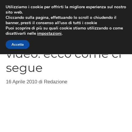
Vai
Utilizziamo i cookie per offrirti la migliore esperienza sul nostro
al
sito web.
MEN
Cliccando sulla pagina, effettuando lo scroll o chiudendo il
contenuto
banner, presti il consenso all’uso di tutti i cookie
Puoi scoprire di più su quali cookie stiamo utilizzando o come
disattivarli nelle
impostazioni
.
Project Natal in
Accetta
video: ecco come ci
segue
16 Aprile 2010
di
Redazione