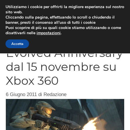
Vai
Utilizziamo i cookie per offrirti la migliore esperienza sul nostro
al
sito web.
MEN
Cliccando sulla pagina, effettuando lo scroll o chiudendo il
contenuto
banner, presti il consenso all’uso di tutti i cookie
Puoi scoprire di più su quali cookie stiamo utilizzando o come
disattivarli nelle
impostazioni
.
Halo Combat
Accetta
Evolved Anniversary
dal 15 novembre su
Xbox 360
6 Giugno 2011
di
Redazione