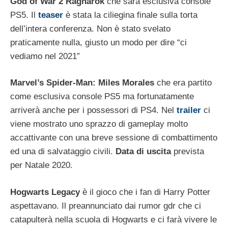
God of War 2 Ragnarok
che sarà esclusiva console
PS5. Il
teaser
è stata la ciliegina finale sulla torta
dell’intera conferenza. Non è stato svelato
praticamente nulla, giusto un modo per dire “ci
vediamo nel 2021”
Marvel’s Spider-Man: Miles Morales
che era partito
come esclusiva console PS5 ma fortunatamente
arriverà anche per i possessori di PS4. Nel
trailer
ci
viene mostrato uno sprazzo di gameplay molto
accattivante con una breve sessione di combattimento
ed una di salvataggio civili.
Data di uscita
prevista
per Natale 2020.
Hogwarts Legacy
è il gioco che i fan di Harry Potter
aspettavano. Il preannunciato dai rumor gdr che ci
catapulterà nella scuola di Hogwarts e ci farà vivere le