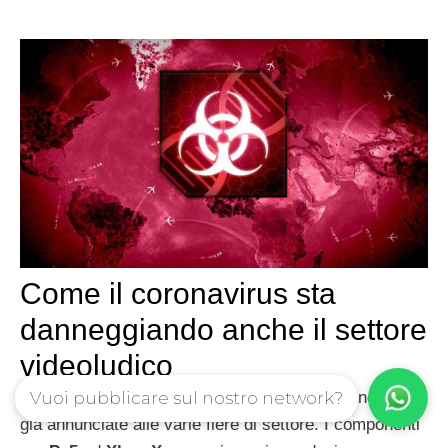
Come il coronavirus sta
danneggiando anche il settore
videoludico
Vuoi pubblicare sul nostro network?
Sono a rischio la produzione delle console di next gen
già annunciate alle varie fiere di settore. I componenti