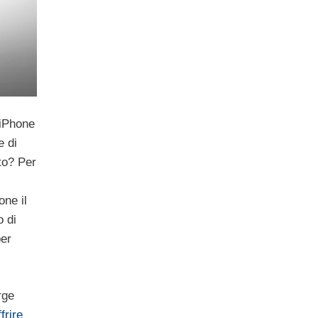
’iPhone
e di
to? Per
one il
o di
per
rge
ffrire