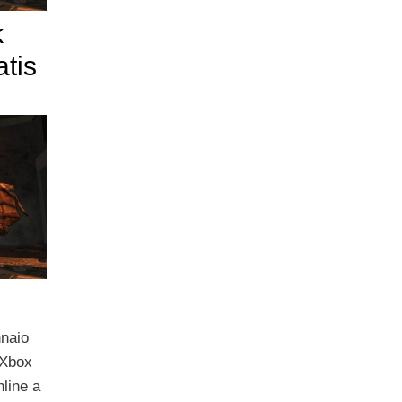
k
tis
nnaio
d Xbox
line a