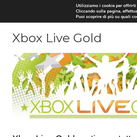
Vai
Utilizziamo i cookie per offrirt
Cliccando sulla pagina, effettua
al
Puoi scoprire di più su quali c
contenuto
Xbox Live Gold