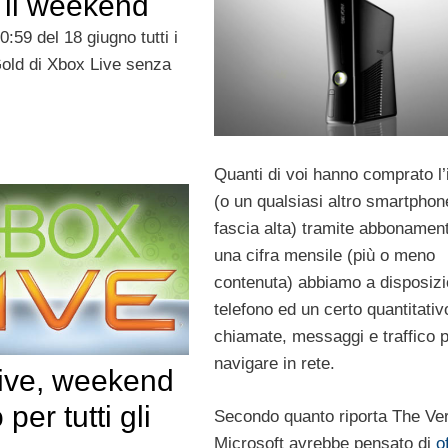
o il weekend
0:59 del 18 giugno tutti i
Gold di Xbox Live senza
Quanti di voi hanno comprato l
(o un qualsiasi altro smartphon
fascia alta) tramite abbonamen
una cifra mensile (più o meno
contenuta) abbiamo a disposizi
telefono ed un certo quantitativ
chiamate, messaggi e traffico 
navigare in rete.
ive, weekend
 per tutti gli
Secondo quanto riporta The Ve
Microsoft avrebbe pensato di
o