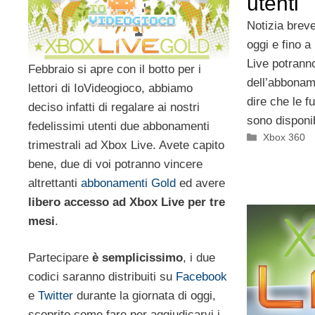
utenti
Notizia brev
oggi e fino a 
Live potrann
Febbraio si apre con il botto per i
dell’abbonam
lettori di IoVideogioco, abbiamo
dire che le f
deciso infatti di regalare ai nostri
sono disponib
fedelissimi utenti due abbonamenti
Categorie
Xbox 360
trimestrali ad Xbox Live. Avete capito
bene, due di voi potranno vincere
altrettanti
abbonamenti Gold
ed avere
libero accesso ad Xbox Live per tre
mesi
.
Partecipare
è semplicissimo
, i due
codici saranno distribuiti su
Facebook
e
Twitter
durante la giornata di oggi,
scoprite come fare per aggiudicarvi i