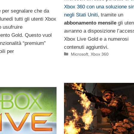
Xbox 360 con una soluzione si
e per segnalare che da
negli Stati Uniti
, tramite un
lunedì tutti gli utenti Xbox
abbonamento mensile
gli uten
o usufruire
avranno a disposizione l’acces
ento Gold. Questo vuol
Xbox Live Gold e a numerosi
unzionalità “premium”
contenuti aggiuntivi.
ili per
Categorie
Microsoft
,
Xbox 360