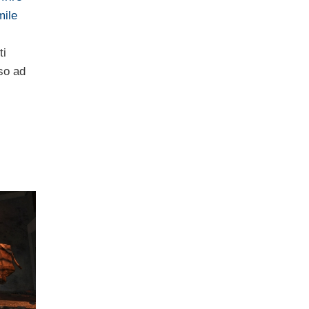
mile
ti
so ad