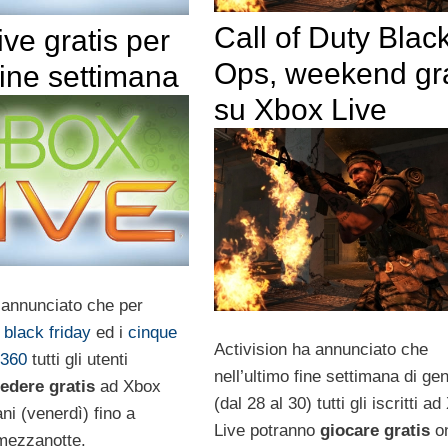
Call of Duty Blac
ve gratis per
Ops, weekend gra
 fine settimana
su Xbox Live
 annunciato che per
l
black friday
ed i
cinque
Activision ha annunciato che
 360
tutti gli utenti
nell’ultimo fine settimana di ge
edere gratis
ad Xbox
(dal 28 al 30) tutti gli iscritti a
ni (venerdì) fino a
Live potranno
giocare gratis
on
mezzanotte.