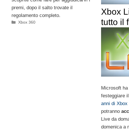
premi, dopo il salto trovate il
Xbox Li
regolamento completo.
tutto il
Categorie
Xbox 360
Microsoft ha
festeggiare i
anni di Xbox
potranno
acc
Live da doma
domenica a 