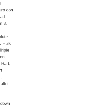
l
uro con
 ad
n 3.
olute
, Hulk
riple
ton,
 Hart,
rt
,
altri
ckdown