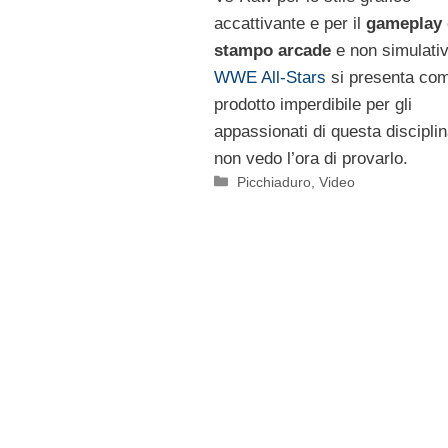
accattivante e per il
gameplay 
o
stampo arcade
e non simulati
WWE All-Stars
si presenta co
prodotto imperdibile per gli
appassionati di questa disciplin
non vedo l’ora di provarlo.
Categorie
Picchiaduro
,
Video