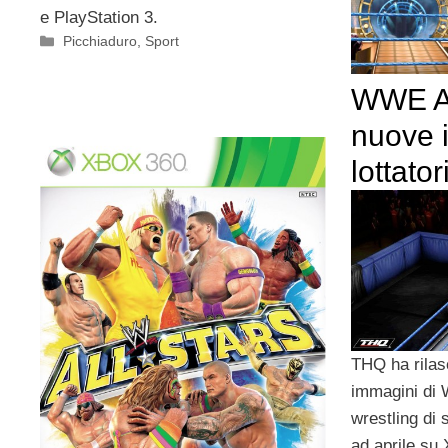
e PlayStation 3.
Categorie
Picchiaduro
,
Sport
WWE Al
nuove 
lottator
THQ ha rilas
immagini di 
wrestling di
ad aprile su