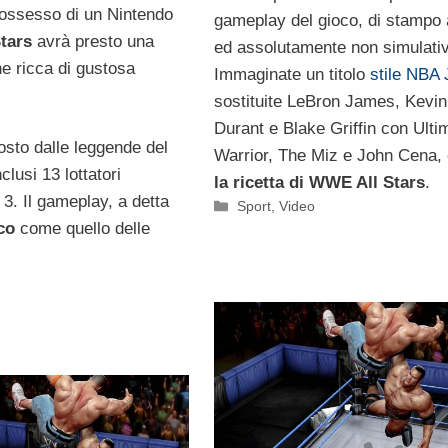
 possesso di un Nintendo
gameplay del gioco, di stampo
tars
avrà presto una
ed assolutamente non simulati
ne ricca di gustosa
Immaginate un titolo
stile NBA
sostituite LeBron James, Kevin
Durant e Blake Griffin con Ulti
sto dalle leggende del
Warrior, The Miz e John Cena,
lusi 13 lottatori
la ricetta di WWE All Stars
.
3. Il gameplay, a detta
Categorie
Sport
,
Video
co
come quello delle