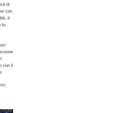
rà di
yer con
li, il
e lo
ozi
versione
n
o con il
e
360