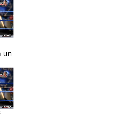
n un
e