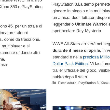
fficiale WWE, in arrivo
PlayStation 3.La demo permette
Xbox 360 e PlayStation
giocare in singolo o in multipla
un amico, due i lottatori disponibi
leggendario
Ultimate Warrior
ono
45
, per un totale di
spettacolare Rey Mysterio.
iocatore, alcuni
, come da tradizione,
WWE All-Stars arriverà nei neg
l multiplayer e si
durante il mese di aprile
, in 
lamente sfidando altri
standard e nella
preziosa Millio
ine.
Dollar Pack Edition
. Vi lasciam
 360
trailer ufficiale del gioco, visibil
subito dopo il salto.
Categorie
Picchiaduro
,
PlayStation 3
,
Xbox 