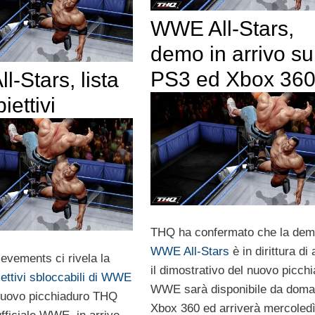
WWE All-Stars,
demo in arrivo su
PS3 ed Xbox 36
-Stars, lista
iettivi
THQ ha confermato che la dem
WWE All-Stars
è in dirittura di 
vements ci rivela la
il dimostrativo del nuovo picch
iettivi sbloccabili di WWE
WWE sarà disponibile da doma
 nuovo picchiaduro THQ
Xbox 360 ed arriverà mercoled