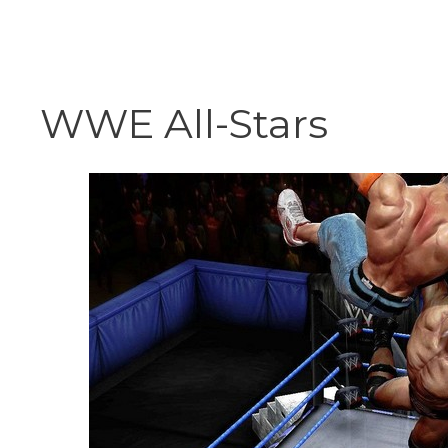
Vai
al
contenuto
WWE All-Stars