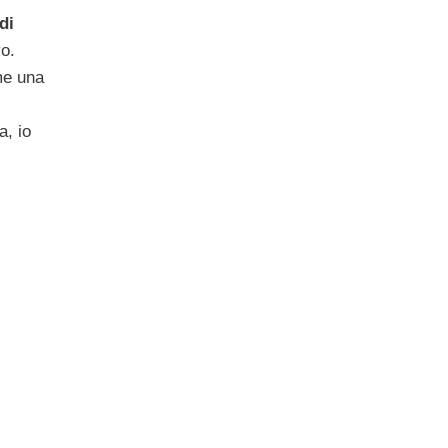
di
vo.
me una
a, io