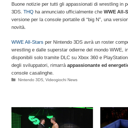
Buone notizie per tutti gli appassionati di wrestling in
3DS.
THQ
ha annunciato ufficialmente che
WWE All-S
versione per la console portatile di “big N”, una versio
novità.
WWE All-Stars
per Nintendo 3DS avrà un roster compo
wrestling e dalle superstar odierne del mondo WWE, inc
disponibili solo tramite DLC su Xbox 360 e PlayStation 
degli sviluppatori, rimarrà
appassionante ed energeti
console casalinghe.
Categorie
Nintendo 3DS
,
Videogiochi News