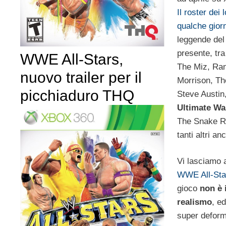
Il roster dei 
qualche gior
leggende del 
presente, tra
WWE All-Stars,
The Miz, Ra
nuovo trailer per il
Morrison, Th
picchiaduro THQ
Steve Austin
Ultimate Wa
The Snake Ro
tanti altri an
Vi lasciamo 
WWE All-Sta
gioco
non è 
realismo
, ed
super defor