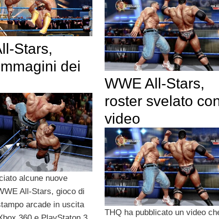
l-Stars,
immagini dei
WWE All-Stars,
i
roster svelato co
video
ciato alcune nuove
WWE All-Stars, gioco di
 stampo arcade in uscita
THQ ha pubblicato un video ch
 Xbox 360 e PlayStaton 3.