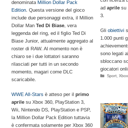
con licenza u
denominata
Million Dollar Pack
ad
aprile
su 
Edition
. Questa versione del gioco
3.
include due personaggi extra, il Million
Dollar Man
Ted Di Biase
, vera
Gli
obiettivi
s
leggenda del ring, ed il figlio Ted Di
1.000 punti g
Biase Junior, attualmente aggregato al
achievements
roster di RAW. Al momento non è
sono legati a
chiaro se i due lottatori saranno
sbloccano so
rilasciati per tutti in un secondo
giocatori onl
momento, magari come DLC
Categorie
Sport
,
Xbox
scaricabile.
WWE All-Stars
è atteso per il
primo
aprile
su Xbox 360, PlayStation 3,
Wii, Nintendo DS, PlayStation e PSP,
la Million Dollar Pack Edition tuttavia
è confermata solamente per Xbox 360