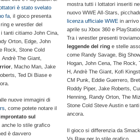
mostra tutti i lottatori inseriti ne
lottatori è stato svelato
nuovo WWE All-Stars, picchad
no fa
, il gioco presenta
licenza ufficiale WWE
in arrivo
ring e wrestler del
aprile su Xbox 360 e PlayStatio
 i tanti citiamo John Cina,
Tra i wrestler presenti troviamo
ndy Orton, Edge, John
leggende del ring
e stelle ass
e Rock, Stone Cold
come Randy Savage, Big Show
, Andrè The Giant,
Hogan, John Cena, The Rock, T
rrior
, Macho Man, Jake
H, Andrè The Giant, Kofi Kings
berts, Ted Di Biase e
CM Punk, Eddie Guerrero, Bret
cora.
Roddy Piper, Jake Roberts, Cu
Henning, Randy Orton, The Miz
alle nuove immagini di
Stone Cold Steve Austin e tanti 
rs
, come potete notare il
ancora.
improntato sul
 anche lo stile grafico
Il gioco si differenzia da Sma
med è davvero
Vs Raw per lo stile grafico