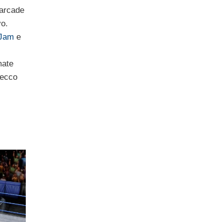
 arcade
vo.
 Jam
e
mate
 ecco