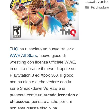
accattivante.
Categorie
Picchiadur
THQ
ha rilasciato un nuovo trailer di
WWE All-Stars
, nuovo gioco di
wrestling con licenza ufficiale WWE,
in uscita durante il mese di aprile su
PlayStation 3 ed Xbox 360. Il gioco
non ha niente a che vedere con la
serie Smackdown Vs Raw e si
presenta come un
arcade frenetico e
chiassoso
, pensato anche per chi
non ama questa disciplina.