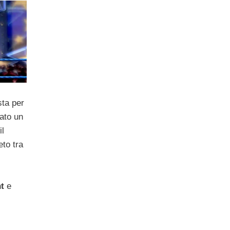
sta per
cato un
il
to tra
t
e