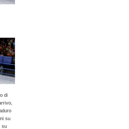
0
o di
arrivo,
iaduro
ni su
ì su