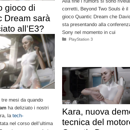
Alla fine i rumors si sono rivela
o gioco di
corretti, Beyond Two Souls è il
c Dream sarà
gioco Quantic Dream che Davi
sta presentando alla conferenz
ato all’E3?
Sony nel momento in cui
Categorie
PlayStation 3
 tre mesi da quando
eam
ha deliziato i nostri
Kara, nuova dem
ra, la
tech-
tecnica del motor
ata nel corso dell’ultima