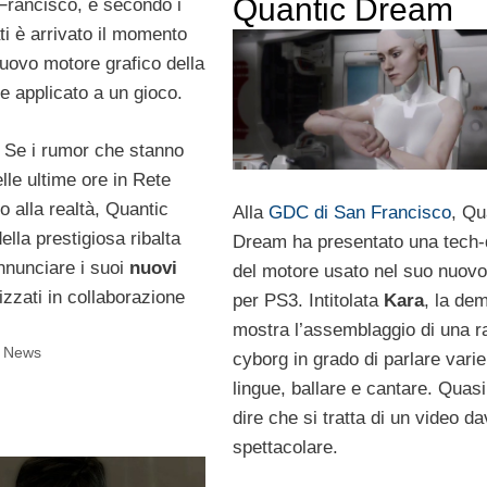
Quantic Dream
rancisco, e secondo i
ti è arrivato il momento
nuovo motore grafico della
e applicato a un gioco.
. Se i rumor che stanno
lle ultime ore in Rete
 alla realtà, Quantic
Alla
GDC di San Francisco
, Qu
ella prestigiosa ribalta
Dream ha presentato una tech
nnunciare i suoi
nuovi
del motore usato nel suo nuovo
izzati in collaborazione
per PS3. Intitolata
Kara
, la dem
mostra l’assemblaggio di una 
i News
cyborg in grado di parlare varie
lingue, ballare e cantare. Quasi 
dire che si tratta di un video d
spettacolare.