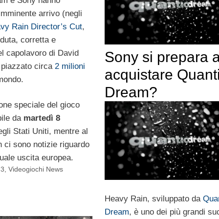
am e Sony hanno
imminente arrivo (negli
vy Rain Director’s Cut
,
duta, corretta e
el capolavoro di David
Sony si prepara 
piazzato circa
2 milioni
acquistare Quant
mondo.
Dream?
one speciale del gioco
bile da
martedì 8
gli Stati Uniti, mentre al
ci sono notizie riguardo
uale uscita europea.
 3
,
Videogiochi News
Heavy Rain, sviluppato da
Qua
Dream
, è uno dei più grandi su