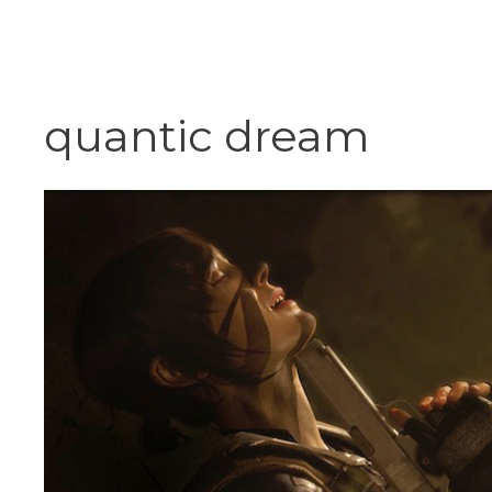
Vai
al
contenuto
quantic dream