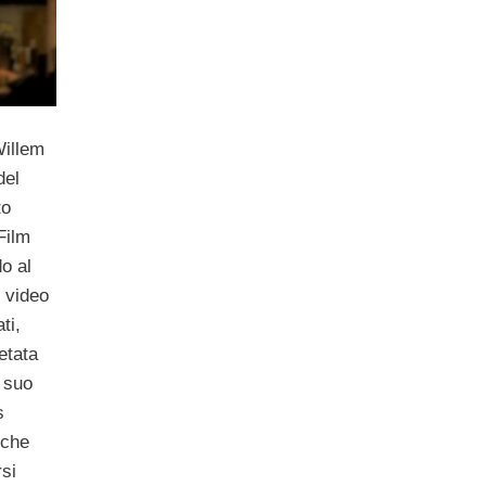
Willem
del
to
Film
o al
o video
ti,
etata
l suo
s
 che
rsi