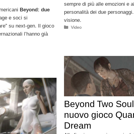
sempre di più alle emozioni e a
 americani
Beyond: due
personalità dei due personaggi
age e soci si
visione.
re” su next-gen. Il gioco
Categorie
Video
ernazionali l’hanno già
Beyond Two Souls
nuovo gioco Quan
Dream