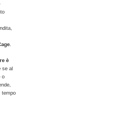
e
nto
ndita,
Cage
.
are è
 se al
 o
ende,
i tempo