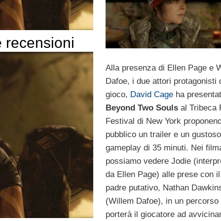
e recensioni
Alla presenza di Ellen Page e 
Dafoe, i due attori protagonisti 
gioco,
David Cage
ha presenta
Beyond Two Souls
al Tribeca 
Festival di New York proponend
pubblico un trailer e un gustos
gameplay di 35 minuti. Nei filma
possiamo vedere Jodie (interpr
da Ellen Page) alle prese con i
padre putativo, Nathan Dawkin
(Willem Dafoe), in un percorso
porterà il giocatore ad avvicina