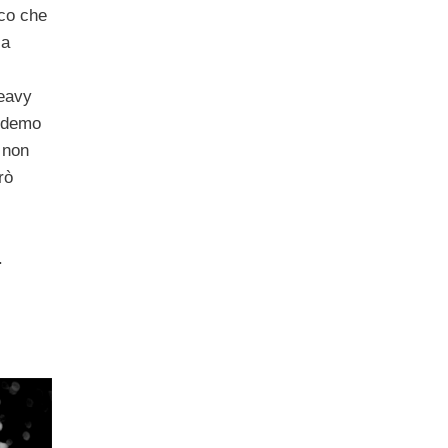
oco che
la
Heavy
h demo
 non
rò
.