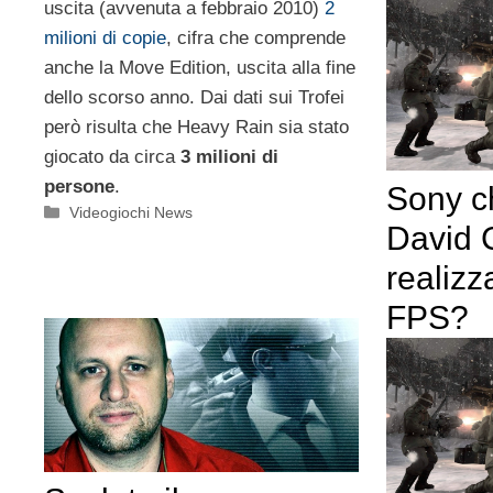
uscita (avvenuta a febbraio 2010)
2
milioni di copie
, cifra che comprende
anche la Move Edition, uscita alla fine
dello scorso anno. Dai dati sui Trofei
però risulta che Heavy Rain sia stato
giocato da circa
3 milioni di
persone
.
Sony c
Categorie
Videogiochi News
David 
realiz
FPS?