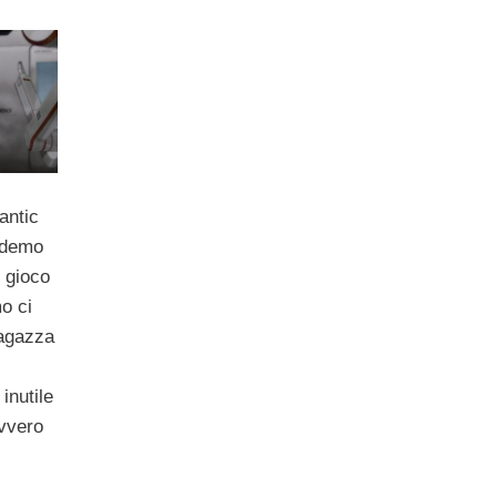
antic
-demo
 gioco
o ci
ragazza
inutile
avvero