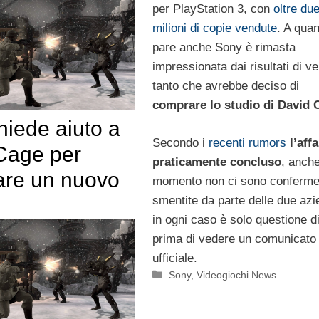
per PlayStation 3, con
oltre du
milioni di copie vendute
. A qua
pare anche Sony è rimasta
impressionata dai risultati di ve
tanto che avrebbe deciso di
comprare lo studio di David 
hiede aiuto a
Secondo i
recenti rumors
l’aff
Cage per
praticamente concluso
, anche
zare un nuovo
momento non ci sono conferme
smentite da parte delle due azi
in ogni caso è solo questione d
prima di vedere un comunicato
ufficiale.
Categorie
Sony
,
Videogiochi News