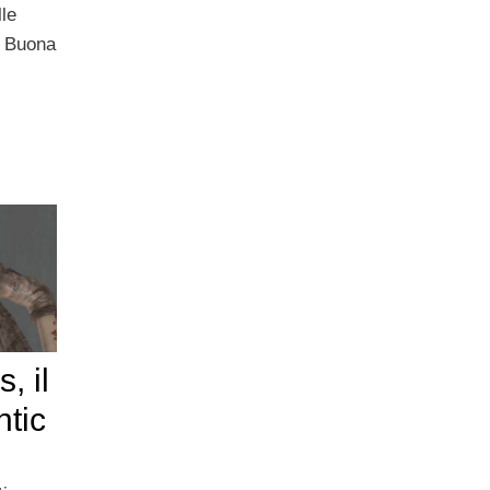
lle
. Buona
, il
tic