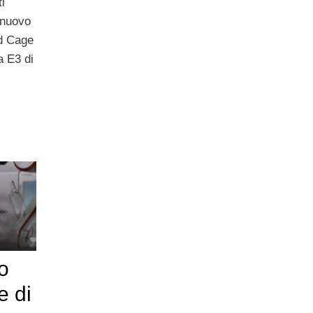
ti
 nuovo
d Cage
a E3 di
o
e di