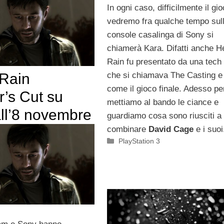
In ogni caso, difficilmente il gi
vedremo fra qualche tempo sul
console casalinga di Sony si
chiamerà Kara. Difatti anche 
Rain fu presentato da una tec
che si chiamava The Casting e
Rain
come il gioco finale. Adesso pe
r’s Cut su
mettiamo al bando le ciance e
ll’8 novembre
guardiamo cosa sono riusciti a
combinare
David Cage
e i suoi
Categorie
PlayStation 3