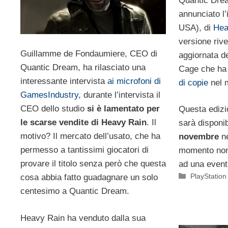
Quantic Dre
annunciato l’
USA), di
Hea
versione rive
Guillamme de Fondaumiere, CEO di
aggiornata d
Quantic Dream, ha rilasciato una
Cage che ha 
interessante intervista
ai microfoni di
di copie
nel 
GamesIndustry
, durante l’intervista il
CEO dello studio
si è lamentato per
Questa edizi
le scarse vendite di Heavy Rain
. Il
sarà disponi
motivo? Il mercato dell’usato, che ha
novembre
ne
permesso a tantissimi giocatori di
momento non 
provare il titolo senza però che questa
ad una event
Categorie
PlayStation
cosa abbia fatto guadagnare un solo
centesimo a Quantic Dream.
Heavy Rain ha venduto dalla sua