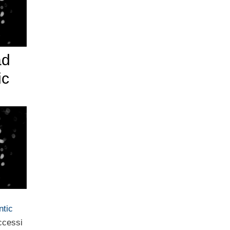
ad
ic
ntic
ccessi