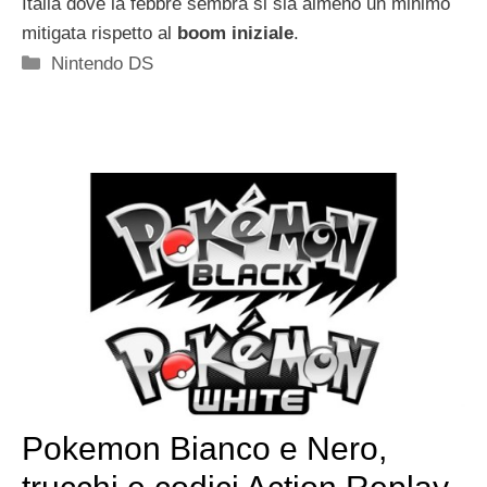
Italia dove la febbre sembra si sia almeno un minimo
mitigata rispetto al
boom iniziale
.
Categorie
Nintendo DS
Pokemon Bianco e Nero,