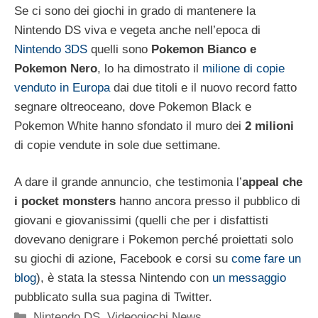
Se ci sono dei giochi in grado di mantenere la
Nintendo DS viva e vegeta anche nell’epoca di
Nintendo 3DS
quelli sono
Pokemon Bianco e
Pokemon Nero
, lo ha dimostrato il
milione di copie
venduto in Europa
dai due titoli e il nuovo record fatto
segnare oltreoceano, dove Pokemon Black e
Pokemon White hanno sfondato il muro dei
2 milioni
di copie vendute in sole due settimane.
A dare il grande annuncio, che testimonia l’
appeal che
i pocket monsters
hanno ancora presso il pubblico di
giovani e giovanissimi (quelli che per i disfattisti
dovevano denigrare i Pokemon perché proiettati solo
su giochi di azione, Facebook e corsi su
come fare un
blog
), è stata la stessa Nintendo con
un messaggio
pubblicato sulla sua pagina di Twitter.
Categorie
Nintendo DS
,
Videogiochi News