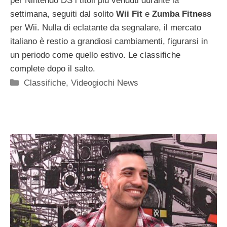
per Nintendo DS i titoli più venduti durante la
settimana, seguiti dal solito
Wii Fit
e
Zumba Fitness
per Wii. Nulla di eclatante da segnalare, il mercato
italiano è restio a grandiosi cambiamenti, figurarsi in
un periodo come quello estivo. Le classifiche
complete dopo il salto.
Categorie
Classifiche
,
Videogiochi News