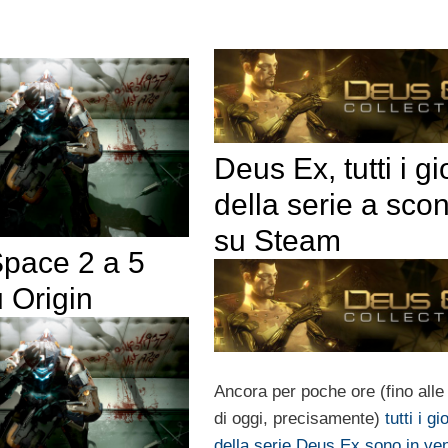
Deus Ex, tutti i gi
della serie a sco
su Steam
pace 2 a 5
 Origin
Ancora per poche ore (fino alle
di oggi, precisamente)
tutti i gi
della serie Deus Ex sono in ven