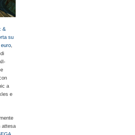
c &
rta su
 euro
,
di
ll-
se
 con
ic a
kles e
amente
n attesa
SEGA