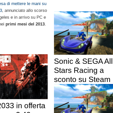
tesa di mettere le mani su
3
, annunciato allo scorso
geles e in arrivo su PC e
nei
primi mesi del 2013
.
Sonic & SEGA All
Stars Racing a
sconto su Steam
033 in offerta