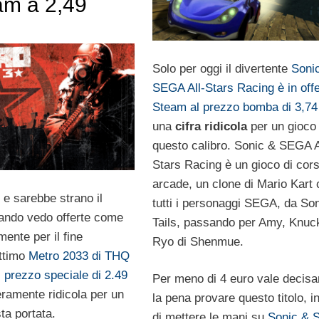
am a 2,49
Solo per oggi il divertente
Soni
SEGA All-Stars Racing è in offe
Steam al prezzo bomba di 3,74
una
cifra ridicola
per un gioco 
questo calibro. Sonic & SEGA A
Stars Racing è un gioco di cor
arcade, un clone di Mario Kart
e sarebbe strano il
tutti i personaggi SEGA, da Son
uando vedo offerte come
Tails, passando per Amy, Knuc
ente per il fine
Ryo di Shenmue.
ottimo
Metro 2033 di THQ
al prezzo speciale di 2.49
Per meno di 4 euro vale decis
veramente ridicola per un
la pena provare questo titolo, i
ta portata.
di mettere le mani su
Sonic & 