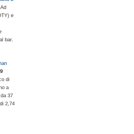
 Ad
OTY) e
e
al bar.
man
99
co di
no a
 da 37
di 2,74