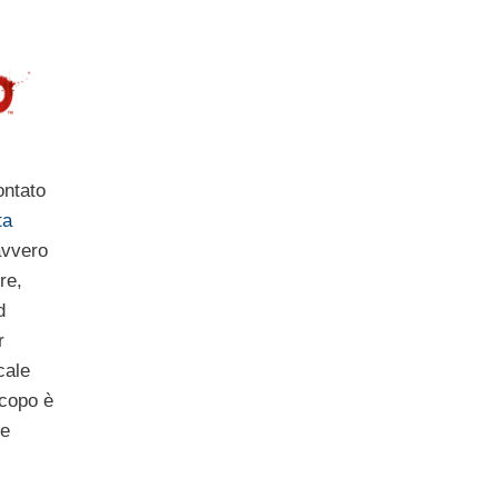
ontato
ta
avvero
re,
d
r
cale
scopo è
le