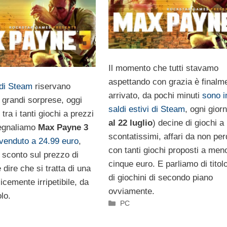
Il momento che tutti stavamo
aspettando con grazia è finalm
 di Steam
riservano
arrivato, da pochi minuti
sono in
 grandi sorprese, oggi
saldi estivi di Steam
, ogni giorn
tra i tanti giochi a prezzi
al 22 luglio
) decine di giochi a
segnaliamo
Max Payne 3
scontatissimi, affari da non per
venduto a 24.99 euro
,
con tanti giochi proposti a men
 sconto sul prezzo di
cinque euro. E parliamo di titol
le dire che si tratta di una
di giochini di secondo piano
icemente irripetibile, da
ovviamente.
olo.
Categorie
PC