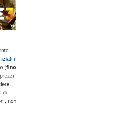
ente
iziati i
o (
fino
 prezzi
dere,
o di
oni, non