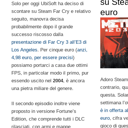
su Ste
Solo per oggi UbiSoft ha deciso di
euro
scontare su Steam Far Cry e relativo
seguito, manovra decisa
probabilmente dopo il grande
successo riscosso dalla
presentazione di Far Cry 3 all’E3 di
Los Angeles
. Per cinque euro (
anzi,
4,98 euro, per essere precisi
)
possiamo portarci a casa due ottimi
FPS, in particolar modo il primo, pur
Adoro Steam 
essendo uscito nel
2004
, è ancora
contrario, q
una pietra miliare del genere.
questa. Solam
settimana l’
Il secondo episodio inoltre viene
è in offerta 
proposto in versione Fortune’s
euro
, cifra 
Edition, che comprende tutti i DLC
gioco di ques
rilasciati, con armi e mappe