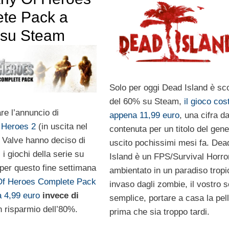
te Pack a
 su Steam
Solo per oggi Dead Island è sc
del 60% su Steam,
il gioco cos
re l’annuncio di
appena 11,99 euro
, una cifra d
Heroes 2
(in uscita nel
contenuta per un titolo del gene
Valve hanno deciso di
uscito pochissimi mesi fa. Dea
 i giochi della serie su
Island è un FPS/Survival Horro
per questo fine settimana
ambientato in un paradiso tropi
f Heroes Complete Pack
invaso dagli zombie, il vostro 
a 4,99 euro
invece di
semplice, portare a casa la pel
n risparmio dell’80%.
prima che sia troppo tardi.