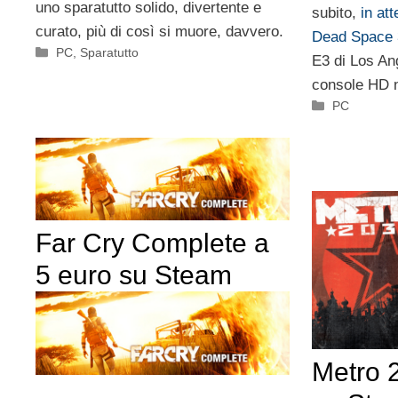
uno sparatutto solido, divertente e
subito,
in at
curato, più di così si muore, davvero.
Dead Space 
Categorie
PC
,
Sparatutto
E3 di Los An
console HD 
Categorie
PC
Far Cry Complete a
5 euro su Steam
Metro 2