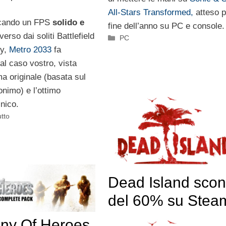
All-Stars Transformed,
atteso p
rcando un FPS
solido e
fine dell’anno su PC e console.
iverso dai soliti Battlefield
Categorie
PC
ty,
Metro 2033
fa
al caso vostro, vista
a originale (basata sul
imo) e l’ottimo
nico.
tto
Dead Island scon
del 60% su Stea
ny Of Heroes