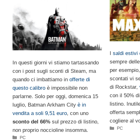
I
saldi estivi
sempre delle
In questi giorni vi stiamo tartassando
per esempio, 
con i post sugli sconti di Steam, ma
scontati vi 
quando ci imbattiamo in
offerte di
di Rockstar,
questo calibro
è impossibile non
con il 50% di
parlarne. Solo per oggi, domenica 15
listino. Inuti
luglio, Batman Arkham City
è in
offerta sempl
vendita a soli 9,51 euro
, con uno
cogliere al v
sconto del 66%
sul prezzo di listino,
Categorie
PC
non proprio noccioline insomma.
Categorie
PC