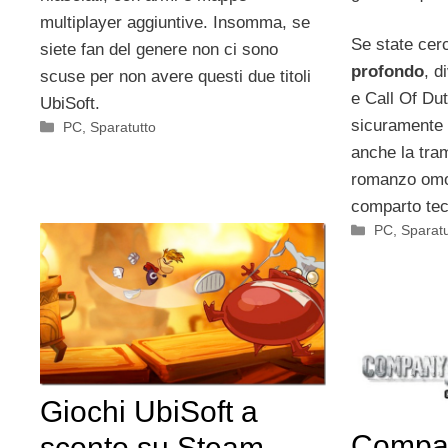
multiplayer aggiuntive. Insomma, se
Se state ce
siete fan del genere non ci sono
profondo
, d
scuse per non avere questi due titoli
e Call Of Du
UbiSoft.
sicuramente 
Categorie
PC
,
Sparatutto
anche la tram
romanzo omon
comparto tec
Categorie
PC
,
Sparatu
Giochi UbiSoft a
Compa
sconto su Steam