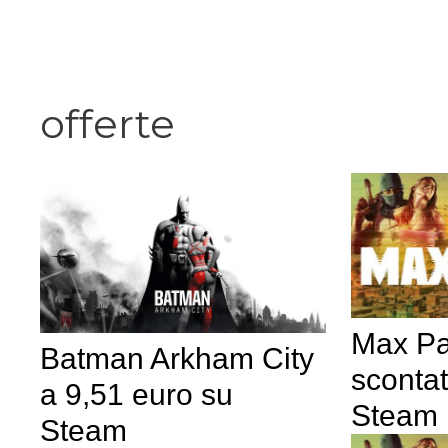
Vai
al
contenuto
offerte
Max Pa
Batman Arkham City
sconta
a 9,51 euro su
Steam
Steam