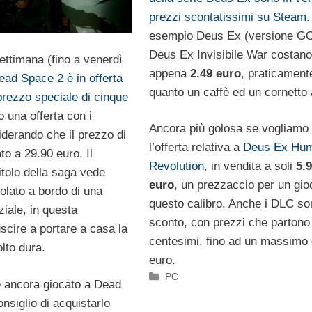
prezzi scontatissimi su Steam
.
esempio Deus Ex (versione G
Deus Ex Invisibile War costano
settimana (fino a venerdì
appena
2.49 euro
, praticament
ead Space 2 è in offerta
quanto un caffè ed un cornetto 
prezzo speciale di cinque
o una offerta con i
Ancora più golosa se vogliamo
iderando che il prezzo di
l’offerta relativa a
Deus Ex Hu
ato a 29.90 euro. Il
Revolution
, in vendita a soli
5.
tolo della saga vede
euro
, un prezzaccio per un gio
olato a bordo di una
questo calibro. Anche i DLC so
iale, in questa
sconto, con prezzi che partono
scire a portare a casa la
centesimi, fino ad un massimo 
lto dura.
euro.
Categorie
PC
 ancora giocato a Dead
nsiglio di acquistarlo