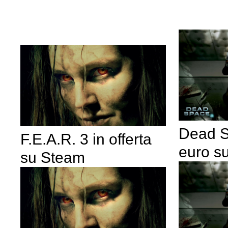
Dead S
F.E.A.R. 3 in offerta
euro su
su Steam