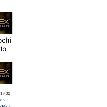
ochi
nto
 19:00
ochi
dita a