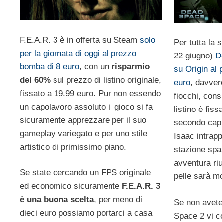
F.E.A.R. 3 è in offerta su Steam
solo
Per tutta la 
per la giornata di oggi al prezzo
22 giugno)
D
bomba di 8 euro
, con un
risparmio
su Origin al 
del 60%
sul prezzo di listino originale,
euro
, davver
fissato a 19.99 euro. Pur non essendo
fiocchi, cons
un capolavoro assoluto il gioco si fa
listino è fiss
sicuramente apprezzare per il suo
secondo capi
gameplay variegato e per uno stile
Isaac intrapp
artistico di primissimo piano.
stazione spaz
avventura riu
Se state cercando un FPS originale
pelle sarà mo
ed economico sicuramente
F.E.A.R. 3
è una buona scelta
, per meno di
Se non avete
dieci euro possiamo portarci a casa
Space 2 vi co