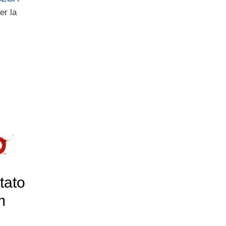
er la
tato
m