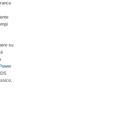
France
mente
tempi
pere su
rà
a
 Power
 3DS
assico,