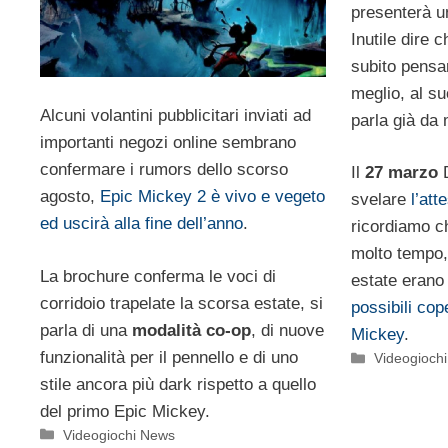
presenterà u
Inutile dire 
subito pens
meglio, al su
Alcuni volantini pubblicitari inviati ad
parla già da 
importanti negozi online sembrano
confermare i rumors dello scorso
Il
27 marzo
D
agosto,
Epic Mickey 2 è vivo e vegeto
svelare
l’at
ed uscirà alla fine dell’anno
.
ricordiamo ch
molto tempo, 
La brochure conferma le voci di
estate erano 
corridoio trapelate la scorsa estate, si
possibili cop
parla di una
modalità co-op
, di nuove
Mickey
.
funzionalità per il pennello e di uno
Categorie
Videogioch
stile ancora più dark rispetto a quello
del primo Epic Mickey.
Categorie
Videogiochi News