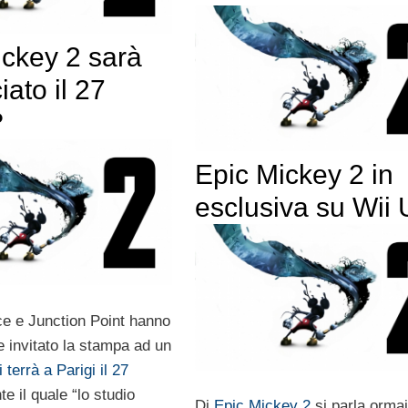
ickey 2 sarà
ato il 27
?
Epic Mickey 2 in
esclusiva su Wii
e e Junction Point hanno
 invitato la stampa ad un
 terrà a Parigi il 27
te il quale “lo studio
Di
Epic Mickey 2
si parla orma