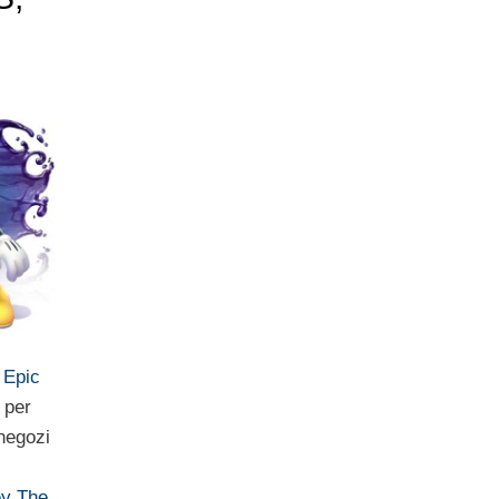
u
Epic
 per
negozi
ey The