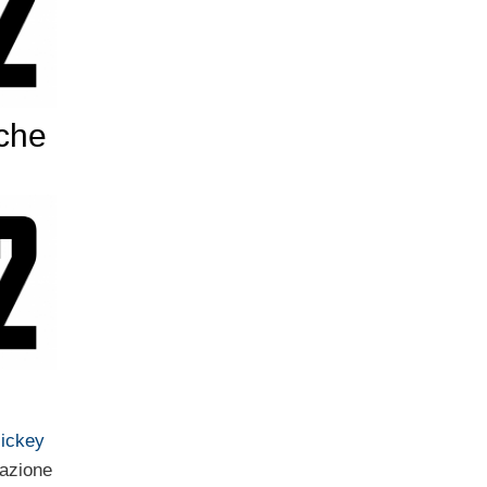
che
Mickey
dazione