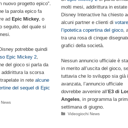
n nuovo progetto epico”.
molti mesi, addirittura in estate
che la parola epico fa
Disney Interactive ha chiesto a
are ad
Epic Mickey
, o
alcuni partner e clienti di
votar
o seguito, del quale si
l’ipotetica copertina del gioco
, 
mesi.
tra una rosa di cinque disegnat
grafici della società.
isney potrebbe quindi
teso Epic Mickey 2
,
Nessun annuncio ufficiale è sta
e del gioco si parla da
in merito all’uscita del gioco, 
addirittura la scorsa
tuttavia che lo sviluppo sia già 
trapelate in rete
alcune
avanzata, l’annuncio ufficiale
ertine del sequel di Epic
dovrebbe avvenire all’
E3 di Lo
Angeles
, in programma la pri
i News
settimana di giugno.
Categorie
Videogiochi News