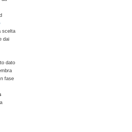
d
e
a scelta
e dai
to dato
sembra
in fase
s
ma