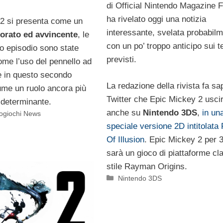
di Official Nintendo Magazine 
ha rivelato oggi una notizia
2 si presenta come un
interessante, svelata probabil
lorato ed avvincente
, le
con un po’ troppo anticipo sui 
mo episodio sono state
previsti.
ome l’uso del pennello ad
 in questo secondo
La redazione della rivista fa sa
ume un ruolo ancora più
Twitter che Epic Mickey 2 usci
 determinante.
anche su
Nintendo 3DS
,
in un
ogiochi News
speciale versione 2D intitolata
Of Illusion
. Epic Mickey 2 per
sarà un gioco di piattaforme cl
stile Rayman Origins.
Categorie
Nintendo 3DS