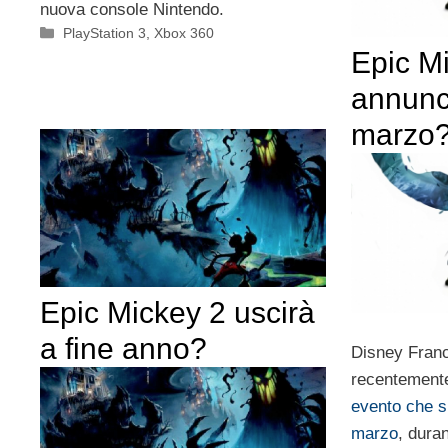
nuova console Nintendo.
Categorie
PlayStation 3
,
Xbox 360
Epic M
annunci
marzo
Epic Mickey 2 uscirà
a fine anno?
Disney Franc
recentemente
evento che si
marzo
, duran