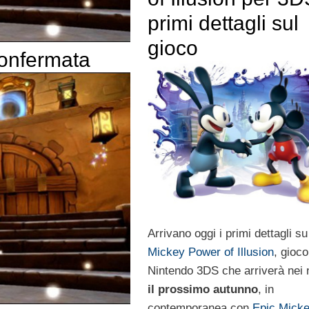
primi dettagli sul
gioco
confermata
Arrivano oggi i primi dettagli s
Mickey Power of Illusion
, gioco
Nintendo 3DS che arriverà nei 
il prossimo autunno
, in
contemporanea con
Epic Mick