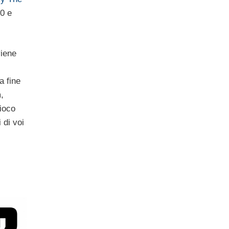
0 e
viene
a fine
,
ioco
 di voi