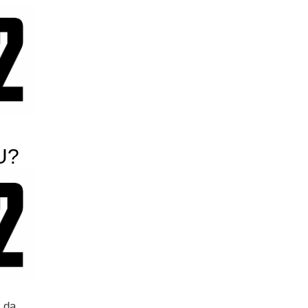
 U?
i da