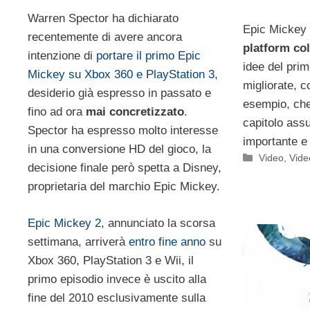
Warren Spector ha dichiarato
Epic Mickey 
recentemente di avere ancora
platform co
intenzione di
portare il primo Epic
idee del pri
Mickey su Xbox 360 e PlayStation 3
,
migliorate, c
desiderio già espresso in passato e
esempio, che
fino ad ora
mai concretizzato
.
capitolo ass
Spector ha espresso molto interesse
importante e
in una conversione HD del gioco, la
Categorie
Video
,
Vide
decisione finale però spetta a Disney,
proprietaria del marchio Epic Mickey.
Epic Mickey 2
, annunciato la scorsa
settimana, arriverà
entro fine anno
su
Xbox 360, PlayStation 3 e Wii, il
primo episodio invece è uscito alla
fine del 2010 esclusivamente sulla