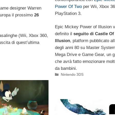
Power Of Two
per Wii, Xbox 36
l game designer Warren
PlayStation 3.
Europa il prossimo
26
Epic Mickey Power of Illusion 
definito il
seguito di Castle Of
 casalinghe (Wii, Xbox 360,
Illusion
, platform pubblicato all
uscita di quest’ultima
degli anni 80 su Master System
Mega Drive e Game Gear, un g
che avrà fatto emozionare molti
da bambini.
Categorie
Nintendo 3DS