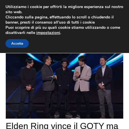
Vai
Utilizziamo i cookie per offrirti la migliore esperienza sul nostro
al
sito web.
MEN
Cliccando sulla pagina, effettuando lo scroll o chiudendo il
contenuto
banner, presti il consenso all’uso di tutti i cookie
Puoi scoprire di più su quali cookie stiamo utilizzando o come
disattivarli nelle
impostazioni
.
Game Awards 2022
Accetta
Elden Ring vince il GOTY ma