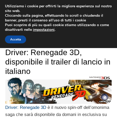
Vai
Utilizziamo i cookie per offrirti la migliore esperienza sul nostro
al
sito web.
MEN
Cliccando sulla pagina, effettuando lo scroll o chiudendo il
contenuto
banner, presti il consenso all’uso di tutti i cookie
Puoi scoprire di più su quali cookie stiamo utilizzando o come
disattivarli nelle
impostazioni
.
Driver Renegade
Accetta
Driver: Renegade 3D,
disponibile il trailer di lancio in
italiano
Driver: Renegade 3D
è il nuovo spin-off dell’omonima
saga che sarà disponibile da domani in esclusiva su