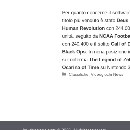
Per quanto concerne il software,
titolo più venduto è stato
Deus 
Human Revolution
con 244.0
unità, seguito da
NCAA Footbal
con 240.400 e il solito
Call of 
Black Ops
. In nona posizione 
si conferma
The Legend of Ze
Ocarina of Time
su Nintendo 
Categorie
Classifiche
,
Videogiochi News