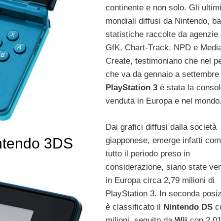
continente e non solo. Gli ultimi
mondiali diffusi da Nintendo, ba
statistiche raccolte da agenzi
GfK, Chart-Track, NPD e Medi
Create, testimoniano che nel p
che va da gennaio a settembre
PlayStation 3
è stata la consol
venduta in Europa e nel mondo
Dai grafici diffusi dalla società
Nintendo 3DS
giapponese, emerge infatti com
tutto il periodo preso in
considerazione, siano state ve
in Europa circa 2,79 milioni di
PlayStation 3. In seconda posiz
è classificato il
Nintendo DS
c
milioni, seguito da
Wii
con 2,0