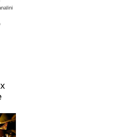
nalini
0
ox
e