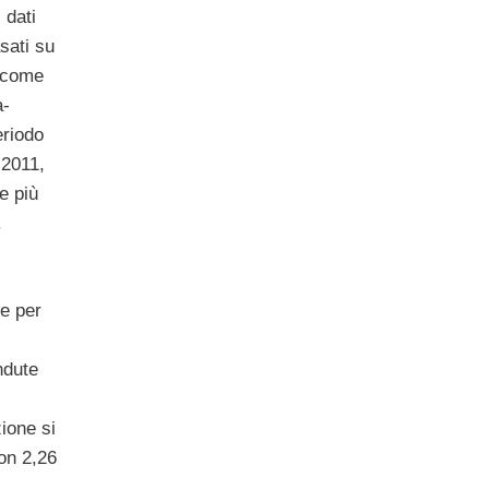
 dati
sati su
e come
a-
eriodo
 2011,
e più
.
e per
ndute
ione si
on 2,26
1