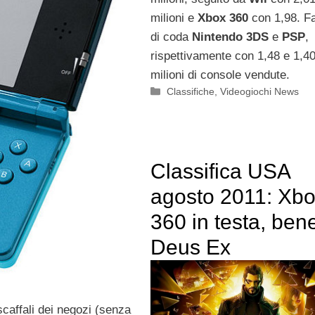
milioni e
Xbox 360
con 1,98. Fa
di coda
Nintendo 3DS
e
PSP
,
rispettivamente con 1,48 e 1,4
milioni di console vendute.
Categorie
Classifiche
,
Videogiochi News
Classifica USA
agosto 2011: Xb
360 in testa, ben
Deus Ex
caffali dei negozi (senza