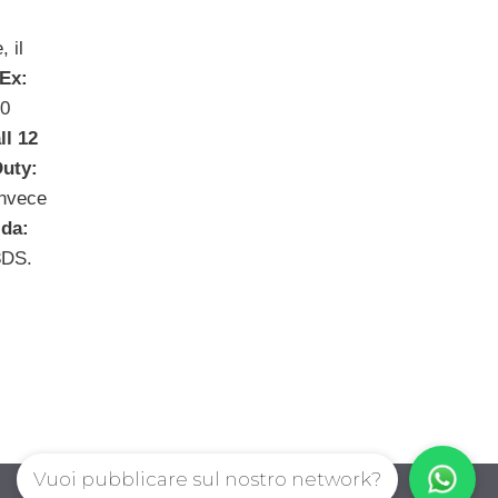
 il
Ex:
00
l 12
Duty:
invece
lda:
3DS.
Vuoi pubblicare sul nostro network?