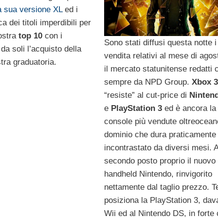
a sua versione XL
ed i
 dei titoli imperdibili per
ostra
top 10
con i
Sono stati diffusi questa notte i 
da soli l’acquisto della
vendita relativi al mese di agos
tra graduatoria.
il mercato statunitense redatti
sempre da NPD Group.
Xbox 3
“resiste” al cut-price di
Ninten
e
PlayStation 3
ed è ancora la
console più vendute oltreocean
dominio che dura praticamente
incontrastato da diversi mesi. A
secondo posto proprio il nuovo
handheld Nintendo, rinvigorito
nettamente dal taglio prezzo. T
posiziona la PlayStation 3, dava
Wii ed al Nintendo DS, in forte 