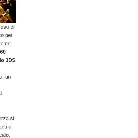
dati di
to per
 come
60
do 3DS
o, un
l
erza si
nti al
calo.