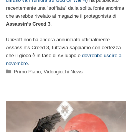
diffuso vari rumors su God Of War 4
) ha pubblicato
recentemente una “soffiata” dalla solita fonte anonima
che avrebbe rivelato al magazine il protagonista di
Assassin’s Creed 3
.
UbiSoft non ha ancora annunciato ufficialmente
Assassin’s Creed 3, tuttavia sappiamo con certezza
che il gioco è in fase di sviluppo e
dovrebbe uscire a
novembre
.
Categorie
Primo Piano
,
Videogiochi News