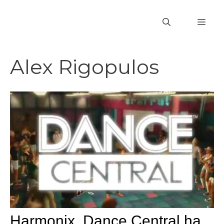
Vai
al
MEN
contenuto
Alex Rigopulos
Harmonix, Dance Central ha