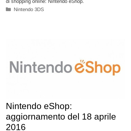
di shopping online: Nintendo eShop.
Categorie
Nintendo 3DS
Nintendo eShop:
aggiornamento del 18 aprile
2016