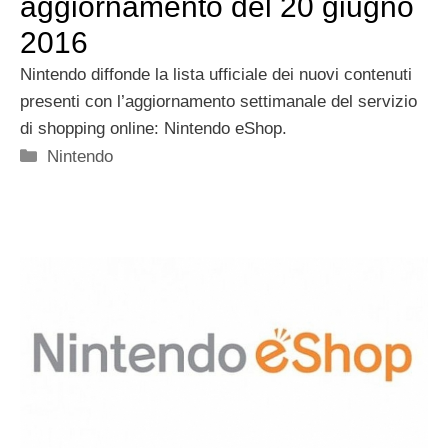
aggiornamento del 20 giugno
2016
Nintendo diffonde la lista ufficiale dei nuovi contenuti
presenti con l’aggiornamento settimanale del servizio
di shopping online: Nintendo eShop.
Categorie
Nintendo