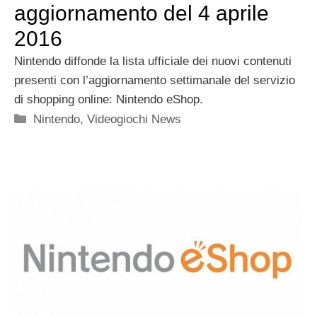
aggiornamento del 4 aprile
2016
Nintendo diffonde la lista ufficiale dei nuovi contenuti
presenti con l’aggiornamento settimanale del servizio
di shopping online: Nintendo eShop.
Categorie
Nintendo
,
Videogiochi News