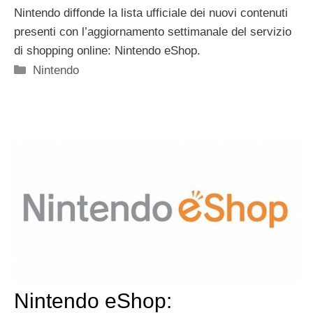
Nintendo diffonde la lista ufficiale dei nuovi contenuti
presenti con l’aggiornamento settimanale del servizio
di shopping online: Nintendo eShop.
Categorie
Nintendo
Nintendo eShop: