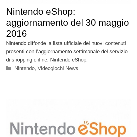
Nintendo eShop:
aggiornamento del 30 maggio
2016
Nintendo diffonde la lista ufficiale dei nuovi contenuti
presenti con l’aggiornamento settimanale del servizio
di shopping online: Nintendo eShop.
Categorie
Nintendo
,
Videogiochi News