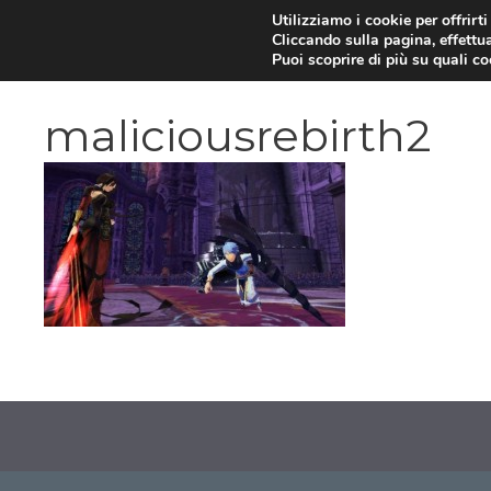
Vai
Utilizziamo i cookie per offrirt
Cliccando sulla pagina, effettua
al
Puoi scoprire di più su quali c
contenuto
maliciousrebirth2