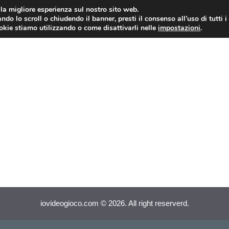
i la migliore esperienza sul nostro sito web.
ndo lo scroll o chiudendo il banner, presti il consenso all’uso di tutti i
VIDEOGIOCHI NEWS
RECEN
ookie stiamo utilizzando o come disattivarli nelle
impostazioni
.
iovideogioco.com © 2026. All right reserverd.