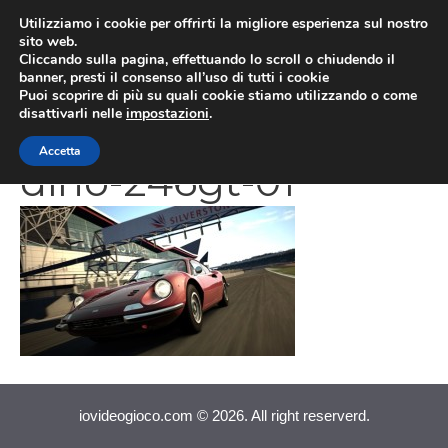
Vai
Utilizziamo i cookie per offrirti la migliore esperienza sul nostro
al
sito web.
MEN
Cliccando sulla pagina, effettuando lo scroll o chiudendo il
contenuto
banner, presti il consenso all’uso di tutti i cookie
Puoi scoprire di più su quali cookie stiamo utilizzando o come
disattivarli nelle
impostazioni
.
1368638190-2645-
Accetta
dino-246gt-01
iovideogioco.com © 2026. All right reserverd.