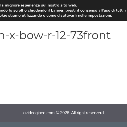
i la migliore esperienza sul nostro sito web.
ndo lo scroll o chiudendo il banner, presti il consenso all’uso di tutti i
VIDEOGIOCHI NEWS
RECEN
ookie stiamo utilizzando o come disattivarli nelle
impostazioni
.
-x-bow-r-12-73front
iovideogioco.com © 2026. All right reserverd.