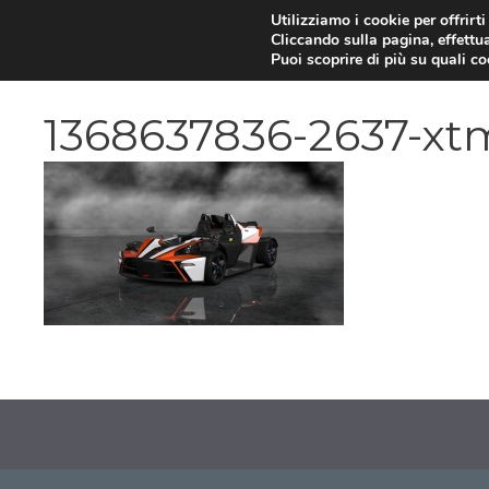
Vai
Utilizziamo i cookie per offrirt
Cliccando sulla pagina, effettua
al
Puoi scoprire di più su quali c
contenuto
1368637836-2637-xtm