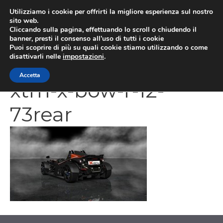
Vai
Utilizziamo i cookie per offrirti la migliore esperienza sul nostro
al
sito web.
MEN
Cliccando sulla pagina, effettuando lo scroll o chiudendo il
contenuto
banner, presti il consenso all’uso di tutti i cookie
Puoi scoprire di più su quali cookie stiamo utilizzando o come
disattivarli nelle
impostazioni
.
1368637834-2638-
Accetta
xtm-x-bow-r-12-
73rear