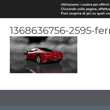
Vai
Utilizziamo i cookie per offrirt
Cliccando sulla pagina, effettua
al
Puoi scoprire di più su quali c
contenuto
1368636756-2595-ferr