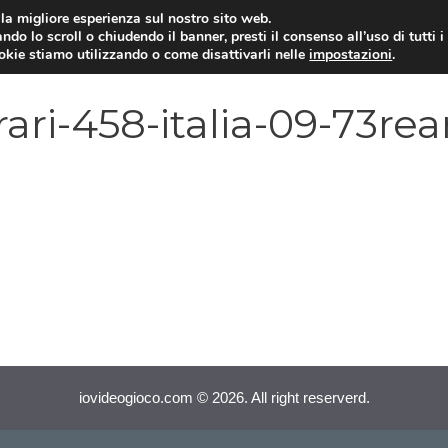
i la migliore esperienza sul nostro sito web.
ndo lo scroll o chiudendo il banner, presti il consenso all’uso di tutti i
VIDEOGIOCHI NEWS
RECEN
ookie stiamo utilizzando o come disattivarli nelle
impostazioni
.
ari-458-italia-09-73rea
iovideogioco.com © 2026. All right reserverd.