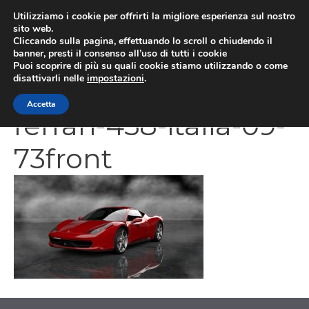
Vai
Utilizziamo i cookie per offrirti la migliore esperienza sul nostro
al
sito web.
MEN
Cliccando sulla pagina, effettuando lo scroll o chiudendo il
contenuto
banner, presti il consenso all’uso di tutti i cookie
Puoi scoprire di più su quali cookie stiamo utilizzando o come
disattivarli nelle
impostazioni
.
1368636750-2594-
Accetta
ferrari-458-italia-09-
73front