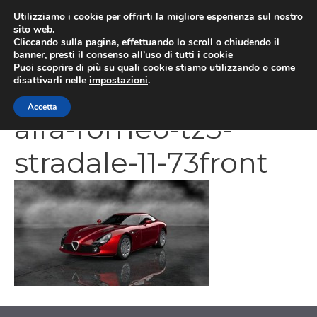
Vai
Utilizziamo i cookie per offrirti la migliore esperienza sul nostro
al
sito web.
MEN
Cliccando sulla pagina, effettuando lo scroll o chiudendo il
contenuto
banner, presti il consenso all’uso di tutti i cookie
Puoi scoprire di più su quali cookie stiamo utilizzando o come
disattivarli nelle
impostazioni
.
1368636079-2574-
Accetta
alfa-romeo-tz3-
stradale-11-73front