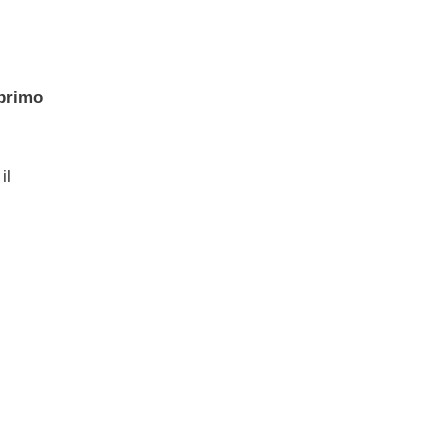
primo
il