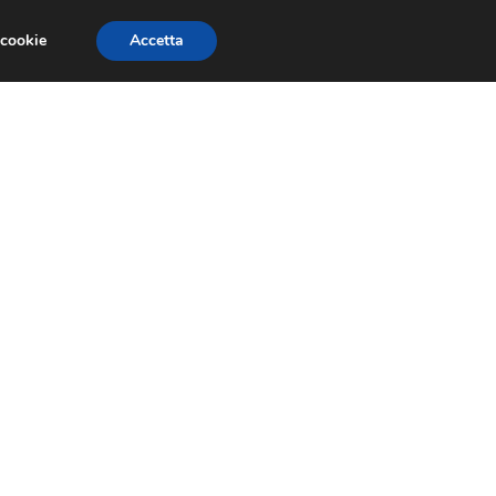
 cookie
Accetta
SIONI
TRAILER GIOCHI
TRUCCHI