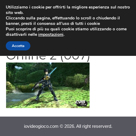
Vai
Utilizziamo i cookie per offrirti la migliore esperienza sul nostro
al
sito web.
MEN
Cliccando sulla pagina, effettuando lo scroll o chiudendo il
contenuto
banner, presti il consenso all’uso di tutti i cookie
Puoi scoprire di più su quali cookie stiamo utilizzando o come
disattivarli nelle
impostazioni
.
Phantasy Star
Accetta
Online 2 (007)
iovideogioco.com © 2026. All right reserverd.