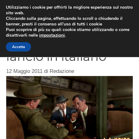
Vai
Utilizziamo i cookie per offrirti la migliore esperienza sul nostro
al
sito web.
MEN
Cliccando sulla pagina, effettuando lo scroll o chiudendo il
contenuto
banner, presti il consenso all’uso di tutti i cookie
Puoi scoprire di più su quali cookie stiamo utilizzando o come
disattivarli nelle
impostazioni
.
L.A. Noire, trailer di
Accetta
lancio in italiano
12 Maggio 2011
di
Redazione