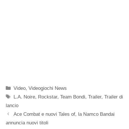
Categorie
Video
,
Videogiochi News
Tag
L.A. Noire
,
Rockstar
,
Team Bondi
,
Trailer
,
Trailer di
lancio
Ace Combat e nuovi Tales of, la Namco Bandai
annuncia nuovi titoli