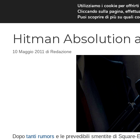
Vai
Utilizziamo i cookie per offrirt
Cliccando sulla pagina, effettua
al
Puoi scoprire di più su quali c
contenuto
Hitman Absolution a
10 Maggio 2011
di
Redazione
Dopo
tanti rumors
e le prevedibili smentite di Square-En