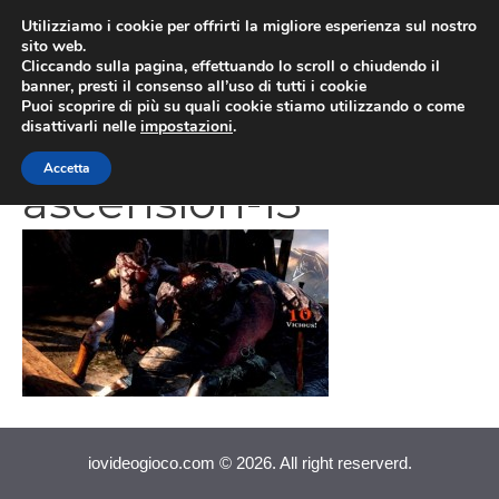
Vai
Utilizziamo i cookie per offrirti la migliore esperienza sul nostro
al
sito web.
MEN
Cliccando sulla pagina, effettuando lo scroll o chiudendo il
contenuto
banner, presti il consenso all’uso di tutti i cookie
Puoi scoprire di più su quali cookie stiamo utilizzando o come
disattivarli nelle
impostazioni
.
god-of-war-
Accetta
ascension-13
iovideogioco.com © 2026. All right reserverd.