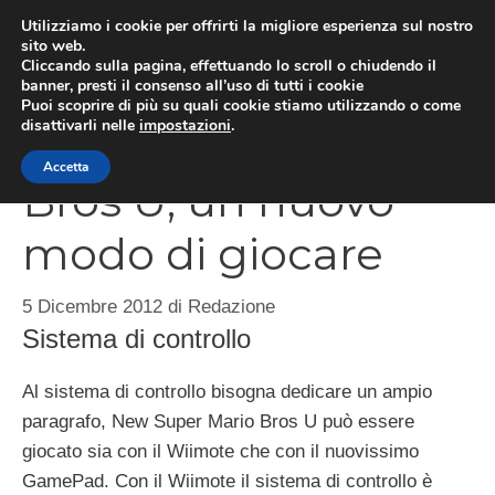
Vai
Utilizziamo i cookie per offrirti la migliore esperienza sul nostro
al
sito web.
MEN
Cliccando sulla pagina, effettuando lo scroll o chiudendo il
contenuto
banner, presti il consenso all’uso di tutti i cookie
Puoi scoprire di più su quali cookie stiamo utilizzando o come
disattivarli nelle
impostazioni
.
New Super Mario
Accetta
Bros U, un nuovo
modo di giocare
5 Dicembre 2012
di
Redazione
Sistema di controllo
Al sistema di controllo bisogna dedicare un ampio
paragrafo, New Super Mario Bros U può essere
giocato sia con il Wiimote che con il nuovissimo
GamePad. Con il Wiimote il sistema di controllo è