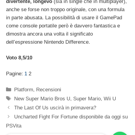
divertente, longevo
(sia in single che in multiplayer),
anche se forse non troppo originale, con una formula
in parte abusata. La possibilità di usare il GamePad
come console portatile però è davvero fantastica e
dimostra ancora una volta il significato
dell’espressione Nintendo Difference.
Voto 8,5/10
Pagine:
1
2
Categorie
Platform
,
Recensioni
Tag
New Super Mario Bros U
,
Super Mario
,
Wii U
The Last Of Us uscirà in primavera?
Uncharted Fight For Fortune disponibile da oggi su
PSVita