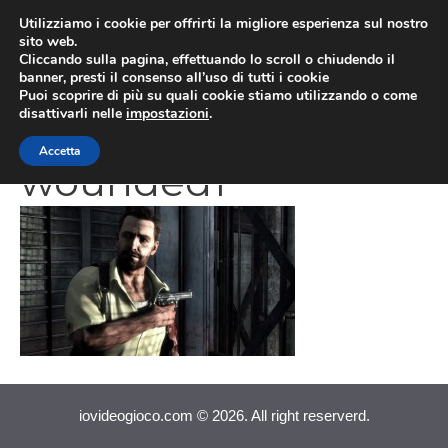
Vai
Utilizziamo i cookie per offrirti la migliore esperienza sul nostro
al
sito web.
MEN
Cliccando sulla pagina, effettuando lo scroll o chiudendo il
contenuto
banner, presti il consenso all’uso di tutti i cookie
Puoi scoprire di più su quali cookie stiamo utilizzando o come
disattivarli nelle
impostazioni
.
Max-Payne-3-max-
Accetta
wounded1
iovideogioco.com © 2026. All right reserverd.