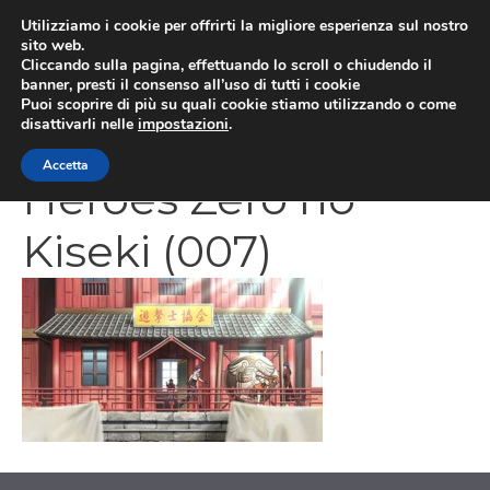
Vai
Utilizziamo i cookie per offrirti la migliore esperienza sul nostro
al
sito web.
MEN
Cliccando sulla pagina, effettuando lo scroll o chiudendo il
contenuto
banner, presti il consenso all’uso di tutti i cookie
Puoi scoprire di più su quali cookie stiamo utilizzando o come
disattivarli nelle
impostazioni
.
The Legend of
Accetta
Heroes Zero no
Kiseki (007)