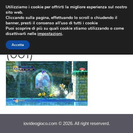
Vai
Utilizziamo i cookie per offrirti la migliore esperienza sul nostro
al
sito web.
MEN
Cliccando sulla pagina, effettuando lo scroll o chiudendo il
contenuto
banner, presti il consenso all’uso di tutti i cookie
Puoi scoprire di più su quali cookie stiamo utilizzando o come
disattivarli nelle
impostazioni
.
Sonic 4 Episode 2
Accetta
(001)
iovideogioco.com © 2026. All right reserverd.