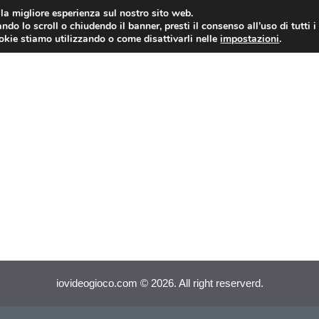
i la migliore esperienza sul nostro sito web.
ndo lo scroll o chiudendo il banner, presti il consenso all’uso di tutti i
VIDEOGIOCHI NEWS
RECEN
ookie stiamo utilizzando o come disattivarli nelle
impostazioni
.
iovideogioco.com © 2026. All right reserverd.