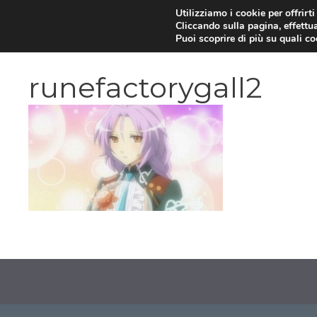
Vai
Utilizziamo i cookie per offrirt
Cliccando sulla pagina, effettua
al
Puoi scoprire di più su quali c
contenuto
runefactorygall2