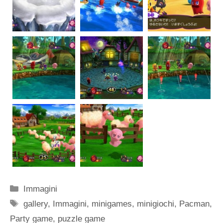
Categorie
Immagini
Tag
gallery
,
Immagini
,
minigames
,
minigiochi
,
Pacman
,
Party game
,
puzzle game