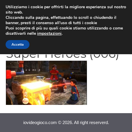
Vai
Utilizziamo i cookie per offrirti la migliore esperienza sul nostro
al
sito web.
MEN
Cliccando sulla pagina, effettuando lo scroll o chiudendo il
contenuto
banner, presti il consenso all’uso di tutti i cookie
Puoi scoprire di più su quali cookie stiamo utilizzando o come
disattivarli nelle
impostazioni
.
Lego Batman 2 DC
Accetta
Super Heroes (006)
iovideogioco.com © 2026. All right reserverd.