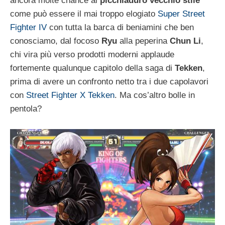
ancora molte chance ai
picchiaduro vecchio stile
come può essere il mai troppo elogiato
Super Street
Fighter IV
con tutta la barca di beniamini che ben
conosciamo, dal focoso
Ryu
alla peperina
Chun Li
,
chi vira più verso prodotti moderni applaude
fortemente qualunque capitolo della saga di
Tekken
,
prima di avere un confronto netto tra i due capolavori
con
Street Fighter X Tekken
. Ma cos’altro bolle in
pentola?